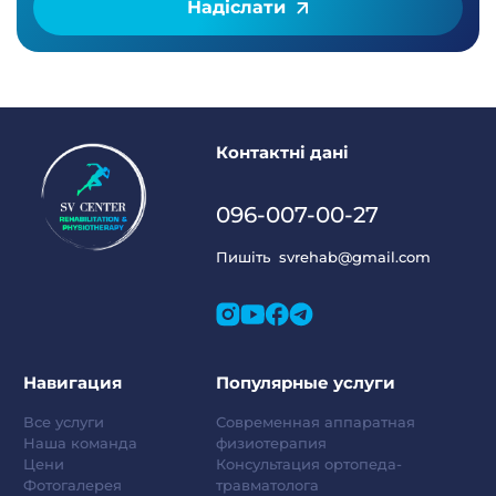
Надіслати
Контактні дані
096-007-00-27
Пишіть
svrehab@gmail.com
Навигация
Популярные услуги
Все услуги
Современная аппаратная
Наша команда
физиотерапия
Цени
Консультация ортопеда-
Фотогалерея
травматолога