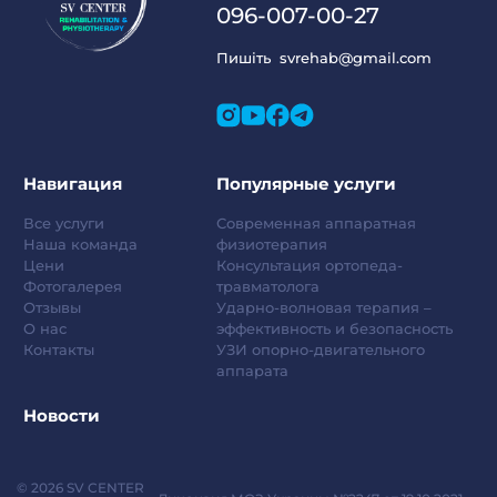
096-007-00-27
Пишіть
svrehab@gmail.com
Навигация
Популярные услуги
Все услуги
Современная аппаратная
Наша команда
физиотерапия
Цени
Консультация ортопеда-
Фотогалерея
травматолога
Отзывы
Ударно-волновая терапия –
О нас
эффективность и безопасность
Контакты
УЗИ опорно-двигательного
аппарата
Новости
© 2026 SV CENTER