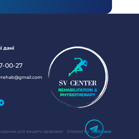
і дані
7-00-27
vrehab@gmail.com
редным для вашего здоровья
Created by
WebCase.