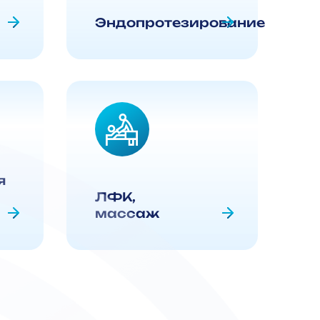
Эндопротезирование
я
ЛФК,
массаж