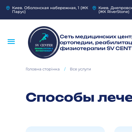
Киев. Оболонская набережная, 1 (ЖК
Киев. Днепровс
Парус)
(ЖК RiverStone)
Сеть медицинских цент
ортопедии, реабилитац
физиотерапии SV CENT
/
Головна сторінка
Все услуги
Способы леч