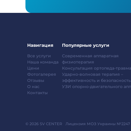
Навигация
Популярные услуги
Все услуги
Современная аппаратная
Наша команда
физиотерапия
Цени
Консультация ортопеда-травма
Фотогалерея
Ударно-волновая терапия –
Отзывы
эффективность и безопасность
О нас
УЗИ опорно-двигательного апп
Контакты
© 2026 SV CENTER
Лицензия МОЗ Украины №2247 от