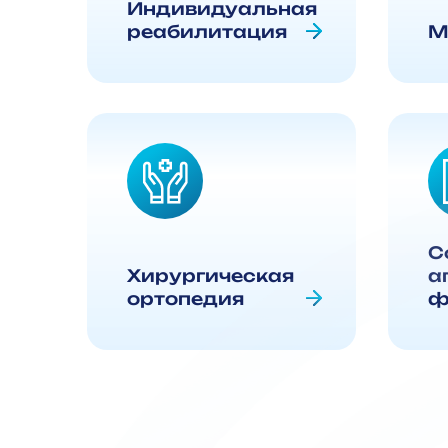
Индивидуальная
реабилитация
М
С
Хирургическая
а
ортопедия
ф