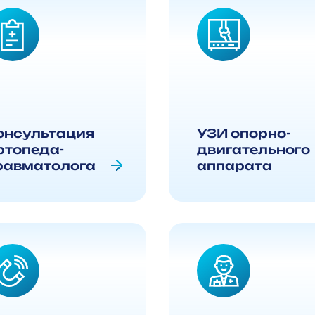
онсультация
УЗИ опорно-
ртопеда-
двигательного
равматолога
аппарата