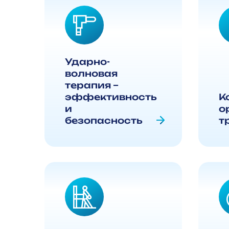
Ударно-
волновая
терапия –
эффективность
К
и
о
безопасность
т