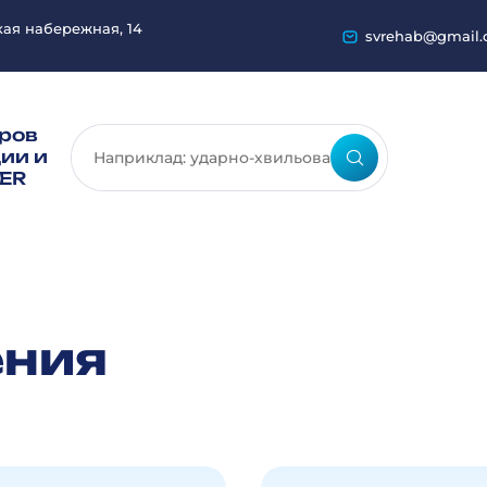
кая набережная, 14
svrehab@gmail
ров
ии и
ER
ения