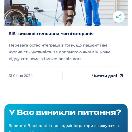
SIS- високоінтенсивна магнітотерапія
Перевага остеоінтеграції в тому, що пацієнт має
чутливість. чутливість за допомогою якої він може
відчувати землю і може розрізняти
Читати далі
31 Січня 2024
У Вас виникли питання?
Залиште Ваші дані і наші адміністратори зв'яжуться з