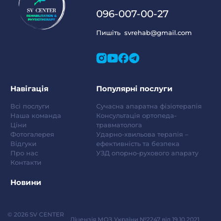
096-007-00-27
Пишіть
svrehab@gmail.com
Навігація
Популярні послуги
Всі послуги
Сучасна апаратна фізіотерапія
Наша команда
Консультація ортопеда-
Ціни
травматолога
Фотогалерея
Ударно-хвильова терапія –
Відгуки
ефективність та безпека
Про нас
УЗД опорно-рухового апарату
Контакти
Новини
© 2026 SV CENTER
Ліцензія МОЗ України №2247 від 19.10.2021