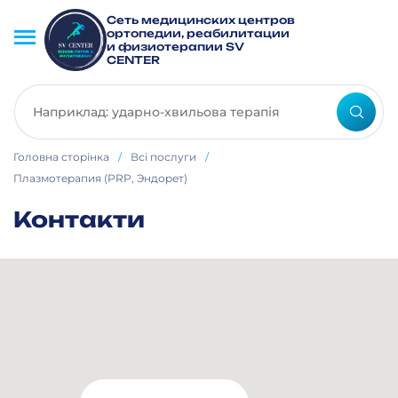
Сеть медицинских центров
ортопедии, реабилитации
и физиотерапии SV
CENTER
Головна сторінка
/
Всі послуги
/
Плазмотерапия (PRP, Эндорет)
Контакти