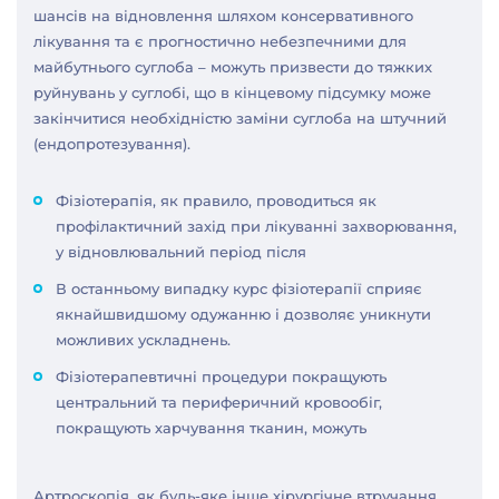
шансів на відновлення шляхом консервативного
лікування та є прогностично небезпечними для
майбутнього суглоба – можуть призвести до тяжких
руйнувань у суглобі, що в кінцевому підсумку може
закінчитися необхідністю заміни суглоба на штучний
(ендопротезування).
Фізіотерапія, як правило, проводиться як
профілактичний захід при лікуванні захворювання,
у відновлювальний період після
В останньому випадку курс фізіотерапії сприяє
якнайшвидшому одужанню і дозволяє уникнути
можливих ускладнень.
Фізіотерапевтичні процедури покращують
центральний та периферичний кровообіг,
покращують харчування тканин, можуть
Артроскопія, як будь-яке інше хірургічне втручання,