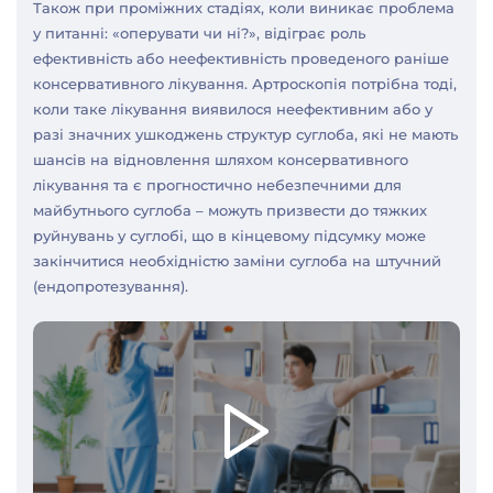
Також при проміжних стадіях, коли виникає проблема
у питанні: «оперувати чи ні?», відіграє роль
ефективність або неефективність проведеного раніше
консервативного лікування. Артроскопія потрібна тоді,
коли таке лікування виявилося неефективним або у
разі значних ушкоджень структур суглоба, які не мають
шансів на відновлення шляхом консервативного
лікування та є прогностично небезпечними для
майбутнього суглоба – можуть призвести до тяжких
руйнувань у суглобі, що в кінцевому підсумку може
закінчитися необхідністю заміни суглоба на штучний
(ендопротезування).