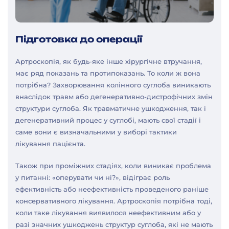
Підготовка до операції
Артроскопія, як будь-яке інше хірургічне втручання,
має ряд показань та протипоказань. То коли ж вона
потрібна? Захворювання колінного суглоба виникають
внаслідок травм або дегенеративно-дистрофічних змін
структури суглоба. Як травматичне ушкодження, так і
дегенеративний процес у суглобі, мають свої стадії і
саме вони є визначальними у виборі тактики
лікування пацієнта.
Також при проміжних стадіях, коли виникає проблема
у питанні: «оперувати чи ні?», відіграє роль
ефективність або неефективність проведеного раніше
консервативного лікування. Артроскопія потрібна тоді,
коли таке лікування виявилося неефективним або у
разі значних ушкоджень структур суглоба, які не мають