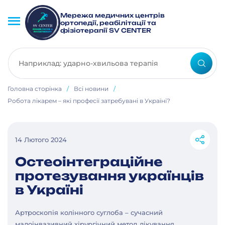
Мережа медичних центрів
ортопедії, реабілітації та
фізіотерапії SV CENTER
Головна сторінка
/
Всі новини
/
Робота лікарем – які професії затребувані в Україні?
14 Лютого 2024
Остеоінтеграційне
протезування українців
в Україні
Артроскопія колінного суглоба – сучасний
малоінвазивний хірургічний метод лікування