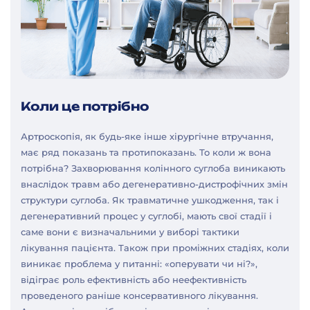
Коли це потрібно
Артроскопія, як будь-яке інше хірургічне втручання,
має ряд показань та протипоказань. То коли ж вона
потрібна? Захворювання колінного суглоба виникають
внаслідок травм або дегенеративно-дистрофічних змін
структури суглоба. Як травматичне ушкодження, так і
дегенеративний процес у суглобі, мають свої стадії і
саме вони є визначальними у виборі тактики
лікування пацієнта. Також при проміжних стадіях, коли
виникає проблема у питанні: «оперувати чи ні?»,
відіграє роль ефективність або неефективність
проведеного раніше консервативного лікування.