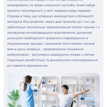
захворювань та травм колінного суглоба, який набув
великої популярності у світі завдяки ряду переваг.
Справа в тому, що операція виконується в більшості
випадків без розрізів, через два проколи до 1 см, що
забезпечує мінімальну травматизацію м’яких тканин і є
запорукою якнайшвидшого відновлення, дозволяє
уникнути необхідності тривалого перебування в
лікувальному закладі і залишити його своїми ногами
вже в день операції , продовжуючи лікування
амбулаторно – регулярно відвідуючи лікаря з метою
подальшої реабілітації та динамічного спостереження
до повного відновлення.