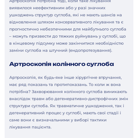
Артроскопія потрібна тоді, коли таке лікування
виявилося неефективним або у разі значних
ушкоджень структур суглоба, які не мають шансів на
відновлення шляхом консервативного лікування та є
прогностично небезпечними для майбутнього суглоба
– можуть призвести до тяжких руйнувань у суглобі, що
в кінцевому підсумку може закінчитися необхідністю
заміни суглоба на штучний (ендопротезування).
Артроскопія колінного суглоба
Артроскопія, як будь-яке інше хірургічне втручання,
має ряд показань та протипоказань. То коли ж вона
потрібна? Захворювання колінного суглоба виникають
внаслідок травм або дегенеративно-дистрофічних змін
структури суглоба. Як травматичне ушкодження, так і
дегенеративний процес у суглобі, мають свої стадії і
саме вони є визначальними у виборі тактики
лікування пацієнта.