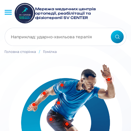
Мережа медичних центрів
ортопедії, реабілітації та
фізіотерапії SV CENTER
Головна сторінка
/
Гомілка