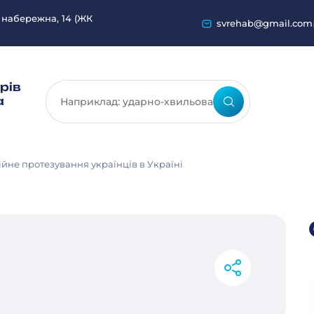
 набережна, 14 (ЖК
svrehab@gmail.com
рів
а
ійне протезування українців в Україні