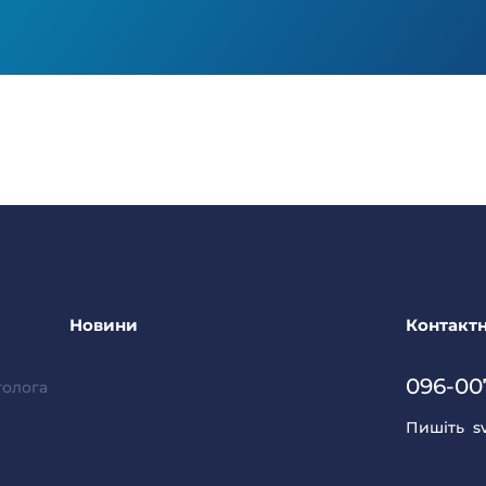
Новини
Контактн
096-00
толога
Пишіть
s