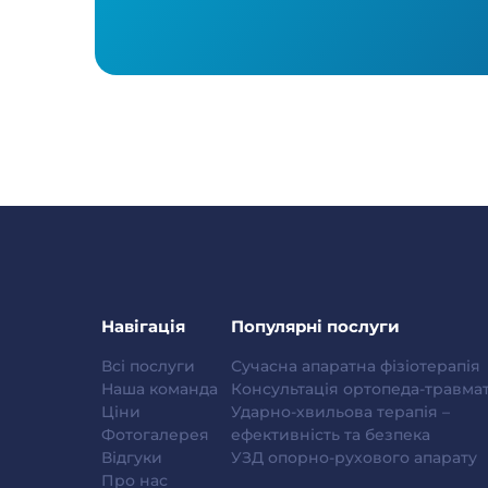
Навігація
Популярні послуги
Всі послуги
Сучасна апаратна фізіотерапія
Наша команда
Консультація ортопеда-травма
Ціни
Ударно-хвильова терапія –
Фотогалерея
ефективність та безпека
Відгуки
УЗД опорно-рухового апарату
Про нас