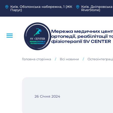
Київ. Оболонська набережна, 1 (ЖК
Київ. Дніпровська
Парус)
RiverStone)
Мережа медичних цент
ортопедії, реабілітації т
фізіотерапії SV CENTER
/
/
Головна сторінка
Всі новини
Остеоінтеграц
26 Січня 2024