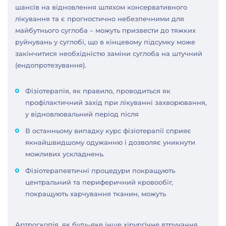
шансів на відновлення шляхом консервативного
лікування та є прогностично небезпечними для
майбутнього суглоба – можуть призвести до тяжких
руйнувань у суглобі, що в кінцевому підсумку може
закінчитися необхідністю заміни суглоба на штучний
(ендопротезування).
Фізіотерапія, як правило, проводиться як
профілактичний захід при лікуванні захворювання,
у відновлювальний період після
В останньому випадку курс фізіотерапії сприяє
якнайшвидшому одужанню і дозволяє уникнути
можливих ускладнень.
Фізіотерапевтичні процедури покращують
центральний та периферичний кровообіг,
покращують харчування тканин, можуть
Артроскопія, як будь-яке інше хірургічне втручання,