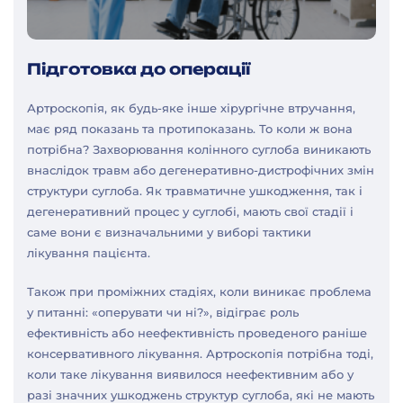
Підготовка до операції
Артроскопія, як будь-яке інше хірургічне втручання,
має ряд показань та протипоказань. То коли ж вона
потрібна? Захворювання колінного суглоба виникають
внаслідок травм або дегенеративно-дистрофічних змін
структури суглоба. Як травматичне ушкодження, так і
дегенеративний процес у суглобі, мають свої стадії і
саме вони є визначальними у виборі тактики
лікування пацієнта.
Також при проміжних стадіях, коли виникає проблема
у питанні: «оперувати чи ні?», відіграє роль
ефективність або неефективність проведеного раніше
консервативного лікування. Артроскопія потрібна тоді,
коли таке лікування виявилося неефективним або у
разі значних ушкоджень структур суглоба, які не мають