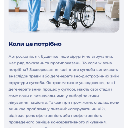
Коли це потрібно
Артроскопія, як будь-яке інше хірургічне втручання,
має ряд показань та протипоказань. То коли ж вона
потрібна? Захворювання колінного суглоба виникають
внаслідок травм або дегенеративно-дистрофічних змін
структури суглоба. Як травматичне ушкодження, так і
дегенеративний процес у суглобі, мають свої стадії і
саме вони є визначальними у виборі тактики
лікування пацієнта. Також при проміжних стадіях, коли
виникає проблема у питанні: «оперувати чи ні?»,
відіграє роль ефективність або неефективність
проведеного раніше консервативного лікування.