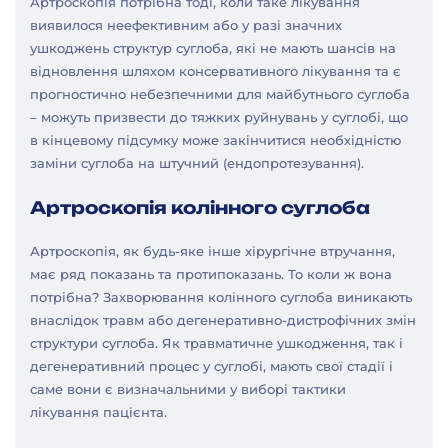
Артроскопія потрібна тоді, коли таке лікування
виявилося неефективним або у разі значних
ушкоджень структур суглоба, які не мають шансів на
відновлення шляхом консервативного лікування та є
прогностично небезпечними для майбутнього суглоба
– можуть призвести до тяжких руйнувань у суглобі, що
в кінцевому підсумку може закінчитися необхідністю
заміни суглоба на штучний (ендопротезування).
Артроскопія колінного суглоба
Артроскопія, як будь-яке інше хірургічне втручання,
має ряд показань та протипоказань. То коли ж вона
потрібна? Захворювання колінного суглоба виникають
внаслідок травм або дегенеративно-дистрофічних змін
структури суглоба. Як травматичне ушкодження, так і
дегенеративний процес у суглобі, мають свої стадії і
саме вони є визначальними у виборі тактики
лікування пацієнта.