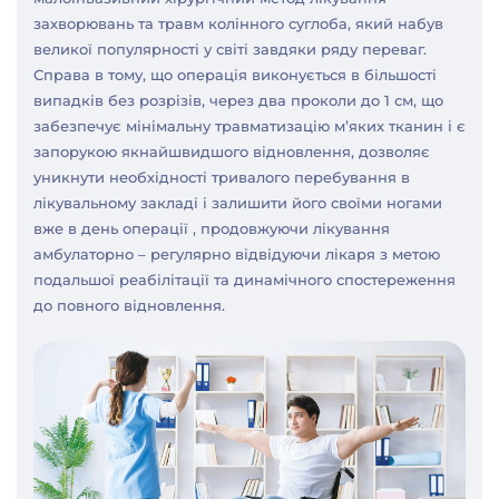
захворювань та травм колінного суглоба, який набув
великої популярності у світі завдяки ряду переваг.
Справа в тому, що операція виконується в більшості
випадків без розрізів, через два проколи до 1 см, що
забезпечує мінімальну травматизацію м’яких тканин і є
запорукою якнайшвидшого відновлення, дозволяє
уникнути необхідності тривалого перебування в
лікувальному закладі і залишити його своїми ногами
вже в день операції , продовжуючи лікування
амбулаторно – регулярно відвідуючи лікаря з метою
подальшої реабілітації та динамічного спостереження
до повного відновлення.