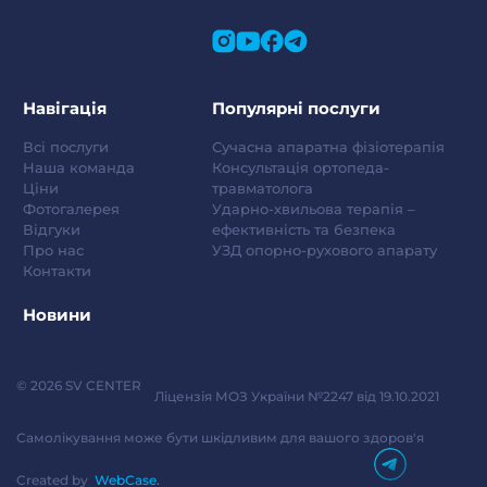
Навігація
Популярні послуги
Всі послуги
Сучасна апаратна фізіотерапія
Наша команда
Консультація ортопеда-
Ціни
травматолога
Фотогалерея
Ударно-хвильова терапія –
Відгуки
ефективність та безпека
Про нас
УЗД опорно-рухового апарату
Контакти
Новини
© 2026 SV CENTER
Ліцензія МОЗ України №2247 від 19.10.2021
Самолікування може бути шкідливим для вашого здоров'я
Created by
WebCase.