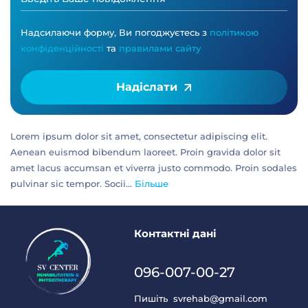
Надсилаючи форму, Ви погоджуєтесь з
політикою
конфіденційності
та
правилами сайту
Надіслати
Lorem ipsum dolor sit amet, consectetur adipiscing elit.
Aenean euismod bibendum laoreet. Proin gravida dolor sit
amet lacus accumsan et viverra justo commodo. Proin sodales
pulvinar sic tempor. Socii...
Більше
Контактні дані
096-007-00-27
Пишіть
svrehab@gmail.com