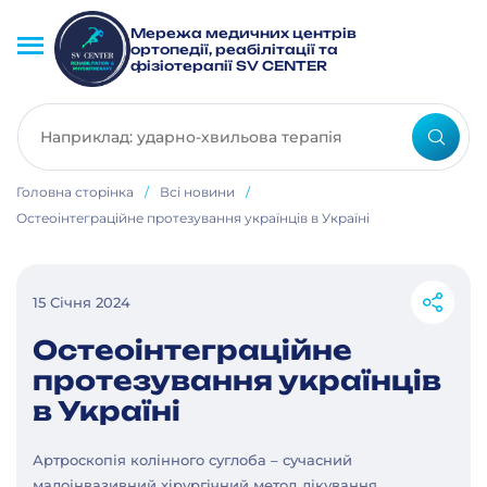
Мережа медичних центрів
ортопедії, реабілітації та
фізіотерапії SV CENTER
Головна сторінка
/
Всі новини
/
Остеоінтеграційне протезування українців в Україні
15 Січня 2024
Остеоінтеграційне
протезування українців
в Україні
Артроскопія колінного суглоба – сучасний
малоінвазивний хірургічний метод лікування