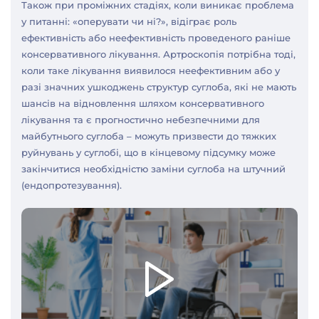
Також при проміжних стадіях, коли виникає проблема
у питанні: «оперувати чи ні?», відіграє роль
ефективність або неефективність проведеного раніше
консервативного лікування. Артроскопія потрібна тоді,
коли таке лікування виявилося неефективним або у
разі значних ушкоджень структур суглоба, які не мають
шансів на відновлення шляхом консервативного
лікування та є прогностично небезпечними для
майбутнього суглоба – можуть призвести до тяжких
руйнувань у суглобі, що в кінцевому підсумку може
закінчитися необхідністю заміни суглоба на штучний
(ендопротезування).