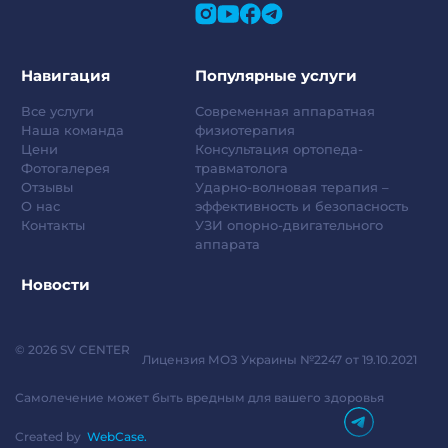
Навигация
Популярные услуги
Все услуги
Современная аппаратная
Наша команда
физиотерапия
Цени
Консультация ортопеда-
Фотогалерея
травматолога
Отзывы
Ударно-волновая терапия –
О нас
эффективность и безопасность
Контакты
УЗИ опорно-двигательного
аппарата
Новости
© 2026 SV CENTER
Лицензия МОЗ Украины №2247 от 19.10.2021
Самолечение может быть вредным для вашего здоровья
Created by
WebCase.