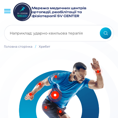
Мережа медичних центрів
ортопедії, реабілітації та
фізіотерапії SV CENTER
Головна сторінка
/
Хребет