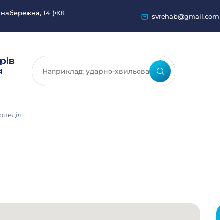
 набережна, 14 (ЖК
svrehab@gmail.com
рів
а
топедія