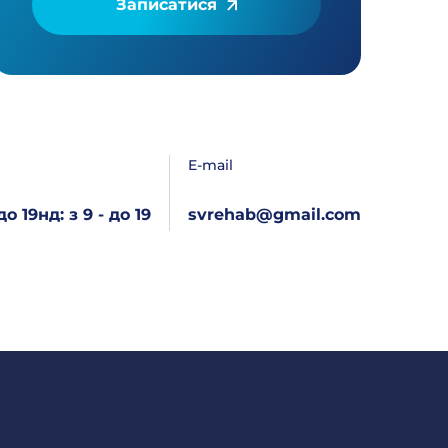
Записатися
E-mail
 до 19
нд: з 9 - до 19
svrehab@gmail.com