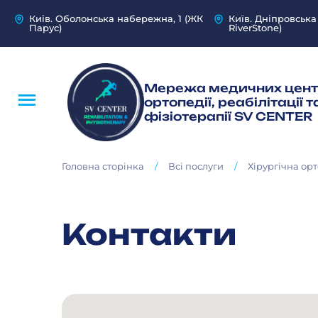
Київ. Оболонська набережна, 1 (ЖК
Київ. Дніпровська
Парус)
RiverStone)
Мережа медичних цент
ортопедії, реабілітації т
фізіотерапії SV CENTER
/
/
Головна сторінка
Всі послуги
Хірургічна ор
Контакти