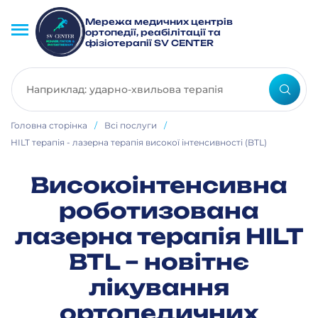
Мережа медичних центрів
ортопедії, реабілітації та
фізіотерапії SV CENTER
Головна сторінка
/
Всі послуги
/
HILT терапія - лазерна терапія високої інтенсивності (BTL)
Високоінтенсивна
роботизована
лазерна терапія HILT
BTL – новітнє
лікування
ортопедичних