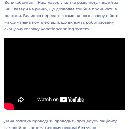
Великобританії. Наш лазер у кілька разів потужніший за
інші лазери на ринку, що дозволяє глибше проникати в
тканини. Великою перевагою саме нашого лазеру є його
максимальна комплектація, що включає роботизовану
скануючу головку Robotic scanning system
Дана головка проводить проводить процедуру пацієнту
самостійно в автоматичному режимі без участі