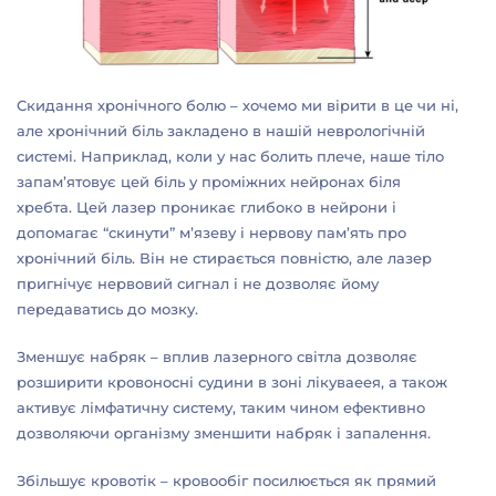
Скидання хронічного болю – хочемо ми вірити в це чи ні,
але хронічний біль закладено в нашій неврологічній
системі. Наприклад, коли у нас болить плече, наше тіло
запам’ятовує цей біль у проміжних нейронах біля
хребта. Цей лазер проникає глибоко в нейрони і
допомагає “скинути” м’язеву і нервову пам’ять про
хронічний біль. Він не стирається повністю, але лазер
пригнічує нервовий сигнал і не дозволяє йому
передаватись до мозку.
Зменшує набряк – вплив лазерного світла дозволяє
розширити кровоносні судини в зоні лікуваеея, а також
активує лімфатичну систему, таким чином ефективно
дозволяючи організму зменшити набряк і запалення.
Збільшує кровотік – кровообіг посилюється як прямий