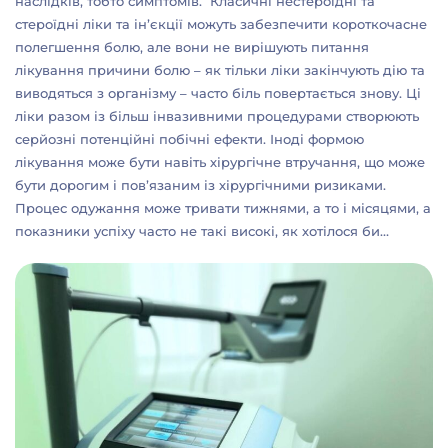
наслідків, тобто симптомів. Класичні нестероїдні та
стероїдні ліки та ін’єкції можуть забезпечити короткочасне
полегшення болю, але вони не вирішують питання
лікування причини болю – як тільки ліки закінчують дію та
виводяться з організму – часто біль повертається знову. Ці
ліки разом із більш інвазивними процедурами створюють
серйозні потенційні побічні ефекти. Іноді формою
лікування може бути навіть хірургічне втручання, що може
бути дорогим і пов’язаним із хірургічними ризиками.
Процес одужання може тривати тижнями, а то і місяцями, а
показники успіху часто не такі високі, як хотілося би…