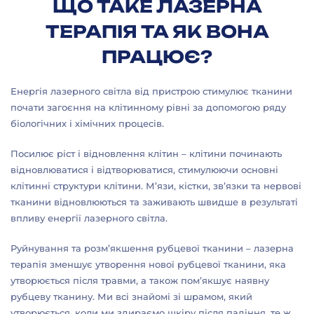
ЩО ТАКЕ ЛАЗЕРНА
ТЕРАПІЯ ТА ЯК ВОНА
ПРАЦЮЄ?
Енергія лазерного світла від пристрою стимулює тканини
почати загоєння на клітинному рівні за допомогою ряду
біологічних і хімічних процесів.
Посилює ріст і відновлення клітин – клітини починають
відновлюватися і відтворюватися, стимулюючи основні
клітинні структури клітини. М’язи, кістки, зв’язки та нервові
тканини відновлюються та заживають швидше в результаті
впливу енергії лазерного світла.
Руйнування та розм’якшення рубцевої тканини – лазерна
терапія зменшує утворення нової рубцевої тканини, яка
утворюється після травми, а також пом’якшує наявну
рубцеву тканину. Ми всі знайомі зі шрамом, який
утворюється, коли ми здираємо шкіру після падіння, те ж