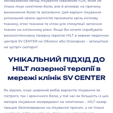
неінвазивний метод лікування схвалений FDA, який не
тільки лікує симптоми болю, але й впливає на причину
виникнення болю та запалення. Цей варіант лікування
унікальний своєю здатністю проникати крізь кісткову
тканину, м’які тканини та м’язи для стимуляції загоєння
тканин на клітинному рівні. Якщо Ви хочете спробувати
високоінтенсивну лазерну терапію HILT в мережі медичних
центрів SV CENTER на Оболоні або Осокорках – запишіться
на зустріч сьогодні!
УНІКАЛЬНИЙ ПІДХІД ДО
HILT лазерної терапії в
мережі клінік SV CENTER
Як відомо, існує широкий вибір варіантів лікування як
гострого, так і хронічного болю, у той час як більшість із цих
методів лікування зосереджені на симптомах – HILT-лазер
працює безпосередньо на лікування причин, а не тільки