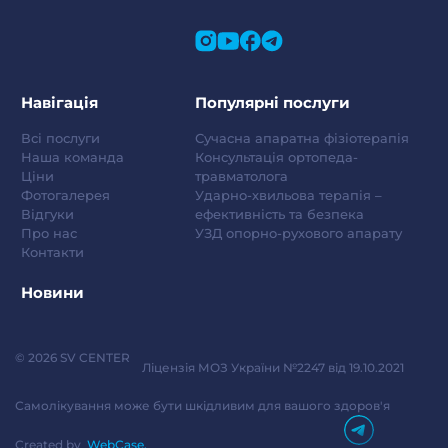
Навігація
Популярні послуги
Всі послуги
Сучасна апаратна фізіотерапія
Наша команда
Консультація ортопеда-
Ціни
травматолога
Фотогалерея
Ударно-хвильова терапія –
Відгуки
ефективність та безпека
Про нас
УЗД опорно-рухового апарату
Контакти
Новини
© 2026 SV CENTER
Ліцензія МОЗ України №2247 від 19.10.2021
Самолікування може бути шкідливим для вашого здоров'я
Created by
WebCase.