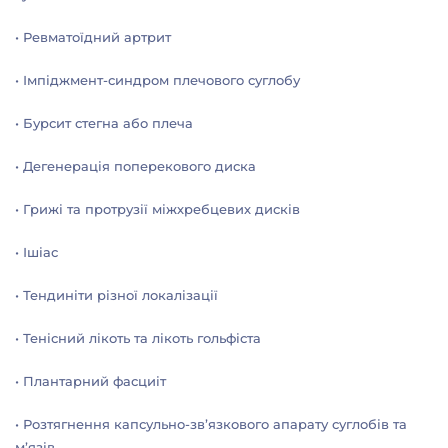
• Ревматоїдний артрит
• Імпіджмент-синдром плечового суглобу
• Бурсит стегна або плеча
• Дегенерація поперекового диска
• Грижі та протрузії міжхребцевих дисків
• Ішіас
• Тендиніти різної локалізації
• Тенісний лікоть та лікоть гольфіста
• Плантарний фасциіт
• Розтягнення капсульно-зв’язкового апарату суглобів та
м’язів