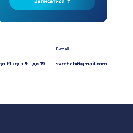
Записатися
E-mail
 до 19
нд: з 9 - до 19
svrehab@gmail.com