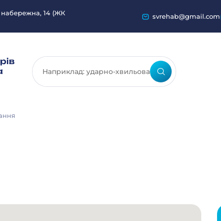
 набережна, 14 (ЖК
svrehab@gmail.com
рів
а
ання