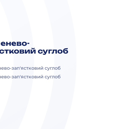
енево-
ястковий суглоб
ево-зап'ястковий суглоб
ево-зап'ястковий суглоб