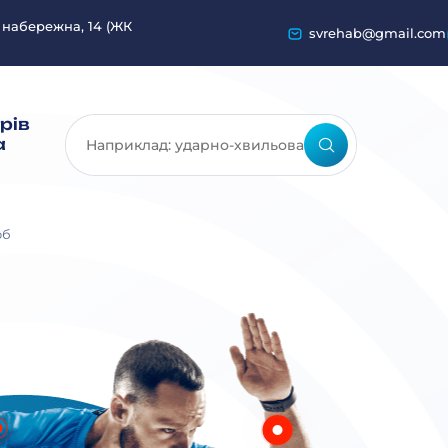
 набережна, 14 (ЖК
svrehab@gmail.com
рів
а
об