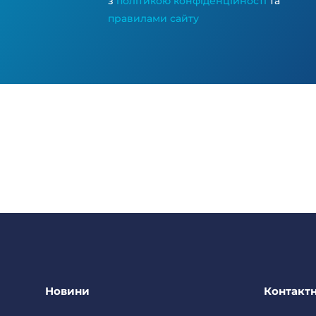
з
політикою конфіденційності
та
правилами сайту
Новини
Контактн