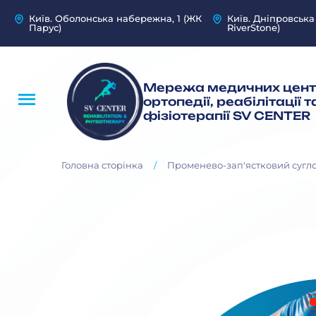
Київ. Оболонська набережна, 1 (ЖК
Київ. Дніпровська
Парус)
RiverStone)
Мережа медичних цент
ортопедії, реабілітації т
фізіотерапії SV CENTER
/
Головна сторінка
Променево-зап'ястковий сугл