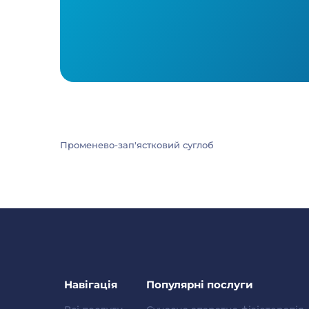
Променево-зап'ястковий суглоб
Навігація
Популярні послуги